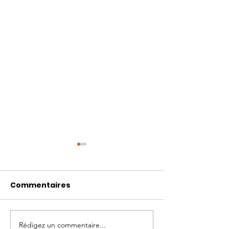
Commentaires
Rédigez un commentaire...
Mon chien mâchouille
Les 15 aliment