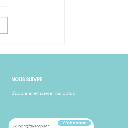
 chien mâchouille
affaires : 5 conseils
 l’en dissuader
NOUS SUIVRE
S'abonner et suivre nos actus
S'abonner