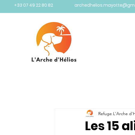
+33 07 49 22 80 82
archedhelios.mayotte@gm
Refuge L'Arche d'H
Les 15 a