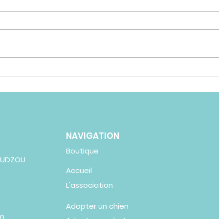
Pourquoi les chiens nous
Mon
lèchent-ils ? Quel effet
mes 
sur notre santé ?
pour
NAVIGATION
Boutique
MOUDZOU
Accueil
L'association
Adopter un chien
om