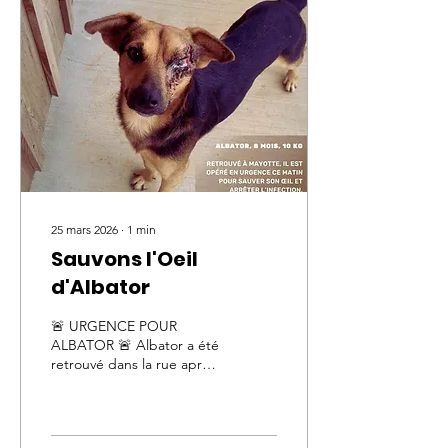
25 mars 2026
∙
1
min
Sauvons l'Oeil
d'Albator
🚨 URGENCE POUR
ALBATOR 🚨 Albator a été
retrouvé dans la rue après
avoir subi deux coups de
machette. Gravement
blessé, il souffre d’une
infection importante et