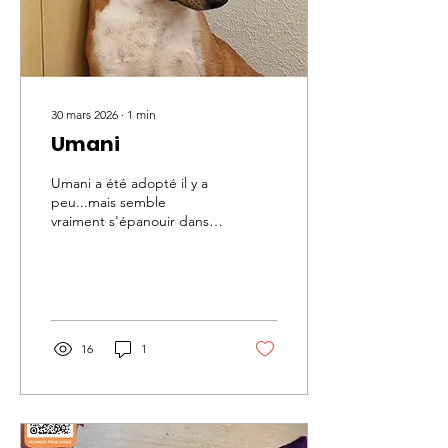
foyer chaleureux pour le
reste de sa...
30 mars 2026
∙
1
min
Umani
Umani a été adopté il y a
peu...mais semble
vraiment s'épanouir dans
sa nouvelle vie. Ses
heureux propriétaires sont
tombés amoureux de la
douceur de ce chien. Ils
coulent tous les 3 des jours
heureux.
16
1
https://www.youtube.com/watch?
v=nWnMaQv1tXg
https://www.youtube.com/watch?
v=SWu7VL8w4gc