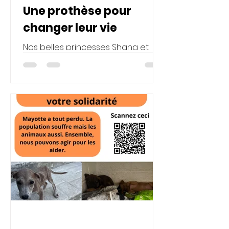
Une prothèse pour
changer leur vie
Nos belles princesses Shana et
Angèle ont connu un passé difficile
à Mayotte , qui leur a laissé des
séquelles physiques. Aujourd’hui,
elles sont enfin en sécurité,
entourées d’amour et en pleine
forme 💪🐾L’ association L’Arche
d’Hélios compte sur votre solidarité
pour leur offrir les prothèses qui
leur permettront de courir, jouer et
profiter pleinement de leur
nouvelle vie de chien. Chaque
geste compte. Ensemble, on peut
leur redonner la liberté de bouger
et de vivre c