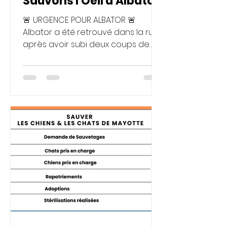
Sauvons l'Oeil d'Albator
🚨 URGENCE POUR ALBATOR 🚨
Albator a été retrouvé dans la rue
après avoir subi deux coups de
machette. Gravement blessé, il
souffre d’une infection importante
et risque de perdre son œil sans
une opération en urgence. Malgré
cette violence, Albator reste un
chien d’une douceur incroyable. Il
ne montre aucune agressivité,
seulement l’envie de vivre et d’être
aimé. 💔 Aujourd’hui, son avenir
dépend de nous. Les frais
vétérinaires sont lourds et
l’intervention doit être réalisée