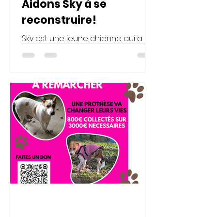
Aidons Sky à se
reconstruire!
Sky est une jeune chienne qui a
été retrouvée affamée. Aujourd'hui
sauvée et rapatriée en métropole,
son histoire n'est
malheureusement pas encore
terminée. Cette jolie petite mère
de 5 ans a encore besoin de
temps, de soins et d'une
rééducation adaptée avant de
pouvoir trouver la famille qui lui
offrira enfin la vie de chien qu'elle
mérite. Avec de la patience, de
l'amour et de la bienveillance, Sky
pourra reprendre confiance et
découvrir le bonheur d'un foyer
chaleureux pou